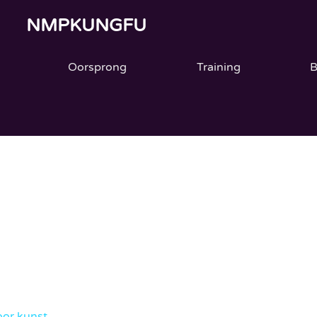
NMPKUNGFU
Oorsprong
Training
B
oor kunst