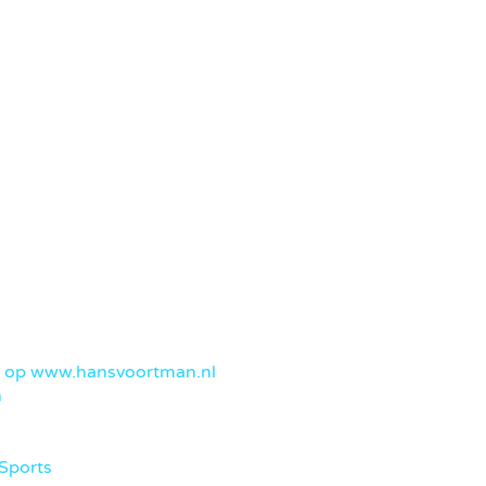
k op www.hansvoortman.nl
n
 Sports