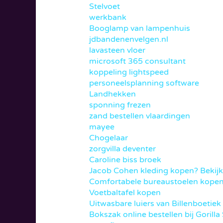
Stelvoet
werkbank
Booglamp van lampenhuis
jdbandenenvelgen.nl
lavasteen vloer
microsoft 365 consultant
koppeling lightspeed
personeelsplanning software
Landhekken
sponning frezen
zand bestellen vlaardingen
mayee
Chogelaar
zorgvilla deventer
Caroline biss broek
Jacob Cohen kleding kopen? Bekij
Comfortabele bureaustoelen kope
Voetbaltafel kopen
Uitwasbare luiers van Billenboetiek
Bokszak online bestellen bij Gorilla