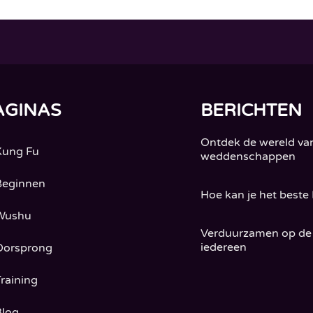
AGINAS
BERICHTEN
Ontdek de wereld va
Kung Fu
weddenschappen
Beginnen
Hoe kan je het beste 
Wushu
Verduurzamen op de 
iedereen
Oorsprong
Training
Blog