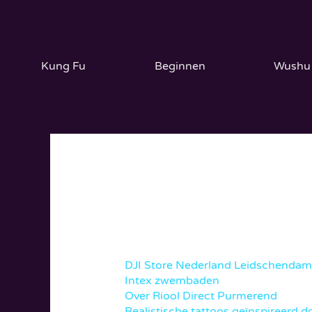
Ga
naar
de
inhoud
Kung Fu
Beginnen
Wushu
Websites
DJI Store Nederland Leidschendam
Intex zwembaden
Over Riool Direct Purmerend
Realistische tattoos geïnspireerd d